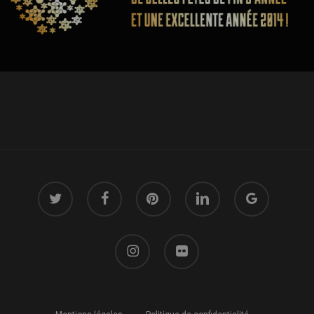
twitter
facebook
pinterest
linkedin
google-
plus
instagram
flickr