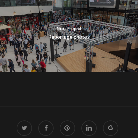
Next Project
Reportage photos
twitter
facebook
pinterest
linkedin
google-
plus